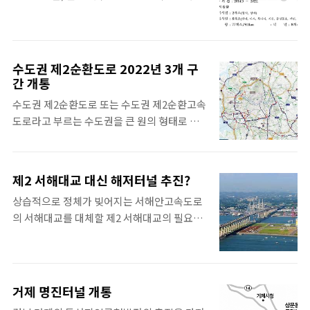
불리는 도로의 개통이 임박해 오고 있습니다.
고, 또한 종점이 아닌 이천도 들어 있었는데, 이
현재 개통 예정일은 2022년 4월 초로 아직 날
번에 제대로 이름을 지었네요 🔳 화성 광주 고
짜는 확정되지 않은 상태이지만 조만간 결정될
속도로 노선 이 도로의 노선은 동탄분기점에서
것으로 보입니다. 대구외곽순환선 3월 31일 개
부터 동탄IC, 삼가IC, 서용인 분기점(영동 고속
수도권 제2순환도로 2022년 3개 구
통예정 개통을 앞두고 있는 와중에, 기존에 알
간 개통
도로 분기), 포곡IC, 용인분기점 (서울 세종 고
려진 정보에서 일부 내용이 바뀌어서 이에 대
속도로 분기), 도척IC, 곤지암분기점(중부고속
수도권 제2순환도로 또는 수도권 제2순환고속
해 정리를 해 보겠습니다. 이번에 개통하는 도
도로 분기)을 지나는 경로로 움직입니다...
도로라고 부르는 수도권을 큰 원의 형태로 순
로는 32.52km 구간에 대해서 개통하는 것인
환하는 도로가 점차 모양을 완성하고 있는 중
데, 기존 알려진 일부 나들목의 이름이 바뀌어
입니다. 이미 개통한 구간이 이 노선의 일부인
서 이에 대해 혼선이 없도록 정리를 해 봐야할
지도 모를 정도로 드문드문 개통되어 있는데,
것 같네요. 대구외곽순환선의 개통 구간은 아
제2 서해대교 대신 해저터널 추진?
2022년 일부구간이 더해지면서 점차 순환로
래와 같습니다. 일부 나들목과 분기점 명칭이
상습적으로 정체가 빚어지는 서해안고속도로
의 모습을 완성해 갑니다. 수도권 제2순환도로
바뀌었는데, 기존 알려진 이름과 실제 개통 이
의 서해대교를 대체할 제2 서해대교의 필요성
우선 수도권 제2순환도로가 어디인지 보시죠.
름이 바뀐 부분은 아래와 같습니다. 강창..
은 계속 나오던 사항입니다. 대체도로로 제2
아래 지도에서 보듯이 수도권 제1순환도로보
서해대교를 건설하려고 했으나, 대체할 우외
다 상당히 바깥 쪽으로 돌아서 있는 것이 제2순
도로의 건설로 해저터널이 유력하게 떠오르고
환고속도로입니다. 이미 개통되어 이용하는
있습니다. 이 해저터널이 만들어지게 된다면
도로도 많이 있지요. 화성-봉담-오산 고속도로
거제 명진터널 개통
2021년 12월 개통한 보령해저터널이 가진 국
라고 부르지만, 사실 이 도로도 제2순환로의