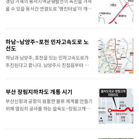
경남 거제의 동서지역균형발전의 촉진을 가져
내 최장 해저터널이자 세계 5번째 길이의 해저
일부 구간입니다. 2022년에는 위 지도에서 점
올 수 있을 동서간 연결도로 '명진터널'이 개통
터널 길이를 넘어서게 될 것입니다. 제2 서해
섬으로 된 공사중인 구간 중 3개의 구간이 개통
합니다. 이와 관련된 소식을 정리해 봅니다. 거
대교 추진 충청남도에서는 상습적인 정체를 피
예정입니다. 이천오산 구간 (이천오산고속도
제 명진터널 개통 거제 명진터널은 경남 거제
해 서해대교를 우회하고 대체할 도로를 추진하
로, ..
계룡산 좌우에 자리잡고 있는 거제면과 상문동
고 있었는데, 2021년부터 시작했던 '제2 서해
을 직선으로 연결하여 동서로 관통하는 도로입
대교 건설 사전 타당성 조사 용역'을 마무리하
하남~남양주~포천 민자고속도로 노
니다. 터널의 길이는 1.6km이고, 거제동서연
선도
면서 해저터널로 가닥을 잡았다고 밝혔습니
결도로의 총 길이는 4.06km입니다. 일일 예상
다. 2020년 충남연구원이 했던 연구와 제4차
하남과 남양주, 포천을 잇는 민자고속도로가
교통량이 1.9만여대로 보고 있으니, 그 동안 이
충청남도 종합계획 (2021~2040) 반영을 한 기
추진된다고 합니다. 남양주시 진접읍부터 하
두 지점을 가기 위해서는 15km를 돌아서 가야
초자..
남시 하산곡동 구간, 총 27.1km 구간을 왕복 4
하며, 시간은 30분 정도 걸리던 것에서 이제 5
차로 고속도로로 연결하는 사업으로써 남양주
분 이내로 이동이 가능합니다. 거제시도 21호
평내호평과 진접, 덕소를 직선으로 연결하는
선으로 노선이 지정되었으며 거제시 상문동과
부산 장림지하차도 개통 시기
것이 핵심 사업입니다. 그리고 한강을 건너 내
거제면 명진리를 연결하게 됩니다. 이 도로의
부산신항과 공항의 원활한 물류 체계를 만들기
려와 하남까지 연결하여 하남분기점 이남 지역
개통으로 두 지역간 통행시간은 줄어들어, 상
위해 열심히 공사를 하는 을숙도~장림고개간
에서 중부고속도로와 접속하는 계획으로 추진
문동, 고현동 중심 시가지와 서..
도로개설 사업에 대해 정리해 봅니다. 장림지
된다고 합니다. 하남~남양주~포천 민자고속도
하차도가 개통하면 녹산~을숙대대교~천마산
로 노선도 이번에 제한한 노선도는 아래와 같
터널~남항대교~부산항대교~광안대교로 이어
습니다. 북쪽에서부터 순서대로 어떤 나들목
지는 항만배후도로가 완성되게 됩니다. 이를