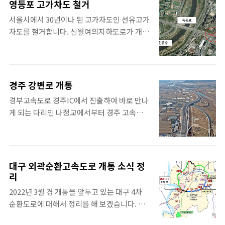
을 계획하고 있는지 정리를 해 본다면 국도 47
영등포 고가차도 철거
통해 내외부 순환도로의 역할도 할 수 있습니
호선과 접속하는 진접나들목 오남~수동간 도
서울시에서 30년이나 된 고가차도인 선유고가
다. 장림지하차도 위치 현재 건설중인 장림지
로와 연결되는 오남다들목 남양주 금곡지역의
차도를 철거합니다. 신월여의지하도로가 개통
하차도의 위치는 부산시 사하구 신평동 (을숙
금곡나들목 서울양양고속도로와 분기하는 덕
한 이후 상부도로의 공원화를 위한 첫 단계라
도대교)에서부터 사하구 구평동 (장림고개)를
소분기점 덕소지역에서 6번 국도와 연계하는
고 생각하면 됩니다. 또한, 고가차도로 인해 단
연결하는 도로입니다. 현재 개통 예정시기는
덕소나들목 팔당지역의 ..
절된 지역 소통을 위해 영등포 지역의 오랜 숙
2022년 중으로 되어 있습니다. 처음 삽을 들었
원이 해소되는 것이라고도 볼 수 있습니다. 영
던 2014년에는 2020년 개통을 목표로 했으나,
경주 강변로 개통
등포 고가차도 철거 제목은 영등포 고가차도라
언제나 그렇듯 2021년으로 연기가 되고 아직
경부고속도로 경주IC에서 진출하여 바로 만나
고 적었지만, 실제로 철거되는 고가도로는 선
개통하지 못하고 2022년 개통 예정으로 미뤄
게 되는 다리인 나정교에서부터 경주 고속버스
유고가차도입니다. 영등포 고가차도는 우리나
졌습니다. 위치는 아래 지도로 표시된 부분을
터미널, 시외버스터미널과 인근의 신라초등학
라에서 가장 복합한 곳 중 하나인 영등포 로터
참조하시..
교 앞의 첨성로까지 이어지는 경주 강변로 개
리를 통과하는 고가차도이고 이곳이 철거되는
통 소식입니다. 경주 강변로 위치 경주 강변로
것이 아닙니다. (이곳이 철거된다면 세계 최고
는 경주IC에서 진출하여 경주 시내로 들어가기
로 복잡한 교차로가 탄생하는 것이 아닐런지)
대구 외곽순환고속도로 개통 소식 정
위해서 만나는 도로입니다. 기존 강변로인 천
리
선유고가차도는 여의도, 마포 등 강북 방면 도
북교차로부터 신라초까지 7.8km 구간의 공사
심지 교통 해소를 위해 영등포구 양평동 국회
2022년 3월 경 개통을 앞두고 있는 대구 4차
는 1994년부터 시작했다는 것을 감안하면 무
대로와 선유도가 만나는 경인고속도로 입구에
순환도로에 대해서 정리를 해 보겠습니다. 원
려 27년만에 전구간이 개통된 것이죠. 앞으로
설치된 곳입니다..
래 개통되려던 시점은 2022년 말이었으나 조
경주IC와 고속버스터미널, 시외버스터미널을