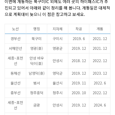
이번에 개통하는 북구미IC 외에도 여러 곳의 하이패스IC가 추
진되고 있어서 아래와 같이 정리를 해 봅니다. 개통일은 대체적
으로 계획대비 늦으니 이 점은 참고하고 보세요.
노선
명칭
지자체
착공
개통
경부선
북구미
구미시
2019. 6
2021. 12
서해안선
영광(휴)
영광군
2019. 12
2021. 12
세종~포천
안성 바우
안성시
2018. 12
2022. 12
선
덕이(휴)
동해선
남영덕(휴)
영덕군
2019. 12
2023. 12
울산선
범서
울산시
2019. 11
2022. 6
중부선
청주흥덕
청주시
2020. 10
2022. 12
세종~포천
금광
안성시
2019. 12
2024. 6
선