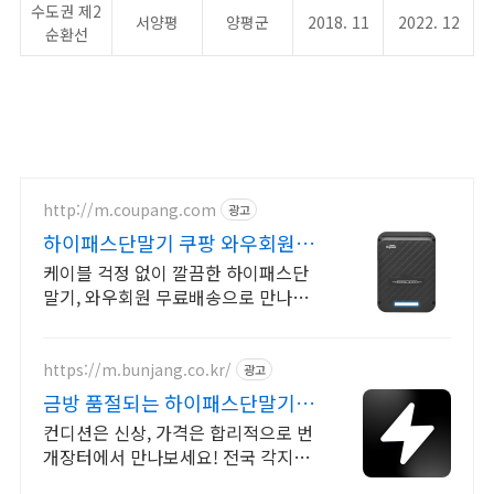
수도권 제2
서양평
양평군
2018. 11
2022. 12
순환선
http://m.coupang.com
광고
하이패스단말기 쿠팡 와우회원 무
제한 무료배송
케이블 걱정 없이 깔끔한 하이패스단
말기, 와우회원 무료배송으로 만나보
세요. 매번 충전 번거로움 없이! 스마
트한 하이패스로 여유로운 운전을 즐
기세요.
https://m.bunjang.co.kr/
광고
금방 품절되는 하이패스단말기 국
내 최대 브랜드 중고거래
컨디션은 신상, 가격은 합리적으로 번
개장터에서 만나보세요! 전국 각지에
서 올라오는 전국구 최다 상품 매일